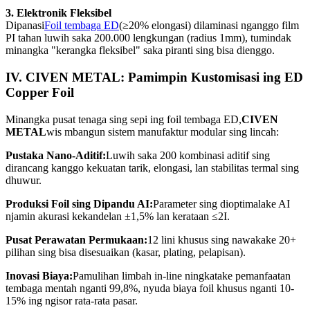
3. Elektronik Fleksibel
Dipanasi
Foil tembaga ED
(≥20% elongasi) dilaminasi nganggo film
PI tahan luwih saka 200.000 lengkungan (radius 1mm), tumindak
minangka "kerangka fleksibel" saka piranti sing bisa dienggo.
IV. CIVEN METAL: Pamimpin Kustomisasi ing ED
Copper Foil
Minangka pusat tenaga sing sepi ing foil tembaga ED,
CIVEN
METAL
wis mbangun sistem manufaktur modular sing lincah:
Pustaka Nano-Aditif:
Luwih saka 200 kombinasi aditif sing
dirancang kanggo kekuatan tarik, elongasi, lan stabilitas termal sing
dhuwur.
Produksi Foil sing Dipandu AI:
Parameter sing dioptimalake AI
njamin akurasi kekandelan ±1,5% lan kerataan ≤2I.
Pusat Perawatan Permukaan:
12 lini khusus sing nawakake 20+
pilihan sing bisa disesuaikan (kasar, plating, pelapisan).
Inovasi Biaya:
Pamulihan limbah in-line ningkatake pemanfaatan
tembaga mentah nganti 99,8%, nyuda biaya foil khusus nganti 10-
15% ing ngisor rata-rata pasar.