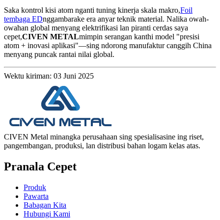
Saka kontrol kisi atom nganti tuning kinerja skala makro,
Foil
tembaga ED
nggambarake era anyar teknik material. Nalika owah-
owahan global menyang elektrifikasi lan piranti cerdas saya
cepet,
CIVEN METAL
mimpin serangan kanthi model "presisi
atom + inovasi aplikasi"—sing ndorong manufaktur canggih China
menyang puncak rantai nilai global.
Wektu kiriman: 03 Juni 2025
CIVEN Metal minangka perusahaan sing spesialisasine ing riset,
pangembangan, produksi, lan distribusi bahan logam kelas atas.
Pranala Cepet
Produk
Pawarta
Babagan Kita
Hubungi Kami