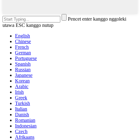
Pencet enter kanggo nggoleki
utawa ESC kanggo nutup
English
Chinese
French
German
Portuguese
Spanish
Russian
Japanese
Korean
Arabic
Irish
Greek
Turkish
Italian
Danish
Romanian
Indonesian
Czech
Afrikaans