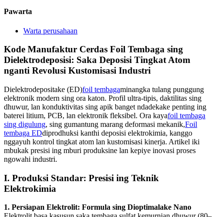
Pawarta
Warta perusahaan
Kode Manufaktur Cerdas Foil Tembaga sing
Dielektrodeposisi: Saka Deposisi Tingkat Atom
nganti Revolusi Kustomisasi Industri
Dielektrodepositake (ED)
foil tembaga
minangka tulang punggung
elektronik modern sing ora katon. Profil ultra-tipis, daktilitas sing
dhuwur, lan konduktivitas sing apik banget ndadekake penting ing
baterei litium, PCB, lan elektronik fleksibel. Ora kaya
foil tembaga
sing digulung
, sing gumantung marang deformasi mekanik,
Foil
tembaga ED
diprodhuksi kanthi deposisi elektrokimia, kanggo
nggayuh kontrol tingkat atom lan kustomisasi kinerja. Artikel iki
mbukak presisi ing mburi produksine lan kepiye inovasi proses
ngowahi industri.
I. Produksi Standar: Presisi ing Teknik
Elektrokimia
1. Persiapan Elektrolit: Formula sing Dioptimalake Nano
Elektrolit basa kasusun saka tembaga sulfat kemurnian dhuwur (80–