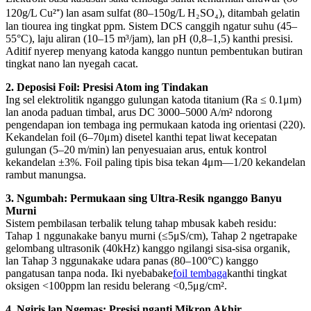
120g/L Cu²⁺) lan asam sulfat (80–150g/L H₂SO₄), ditambah gelatin
lan tiourea ing tingkat ppm. Sistem DCS canggih ngatur suhu (45–
55°C), laju aliran (10–15 m³/jam), lan pH (0,8–1,5) kanthi presisi.
Aditif nyerep menyang katoda kanggo nuntun pembentukan butiran
tingkat nano lan nyegah cacat.
2. Deposisi Foil: Presisi Atom ing Tindakan
Ing sel elektrolitik nganggo gulungan katoda titanium (Ra ≤ 0.1μm)
lan anoda paduan timbal, arus DC 3000–5000 A/m² ndorong
pengendapan ion tembaga ing permukaan katoda ing orientasi (220).
Kekandelan foil (6–70μm) disetel kanthi tepat liwat kecepatan
gulungan (5–20 m/min) lan penyesuaian arus, entuk kontrol
kekandelan ±3%. Foil paling tipis bisa tekan 4μm—1/20 kekandelan
rambut manungsa.
3. Ngumbah: Permukaan sing Ultra-Resik nganggo Banyu
Murni
Sistem pembilasan terbalik telung tahap mbusak kabeh residu:
Tahap 1 nggunakake banyu murni (≤5μS/cm), Tahap 2 ngetrapake
gelombang ultrasonik (40kHz) kanggo ngilangi sisa-sisa organik,
lan Tahap 3 nggunakake udara panas (80–100°C) kanggo
pangatusan tanpa noda. Iki nyebabake
foil tembaga
kanthi tingkat
oksigen <100ppm lan residu belerang <0,5μg/cm².
4. Ngiris lan Ngemas: Presisi nganti Mikron Akhir