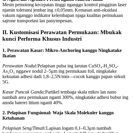
Mesin pemotong kecepatan tinggi nganggo kontrol pinggiran laser
njamin toleransi jembar ing ±0,05mm. Kemasan anti-oksidasi
vakum nganggo indikator kelembapan njaga kualitas permukaan
sajrone transportasi lan panyimpenan.
II. Kustomisasi Perawatan Permukaan: Mbukak
kunci Performa Khusus Industri
1. Perawatan Kasar: Mikro-Anchoring kanggo Ningkatake
Ikatan
Perawatan Nodul:
Pelapisan pulsa ing larutan CuSO₄-H₂SO₄-
As₂O₃ nggawe nodul 2–5μm ing permukaan foil, ningkatake
kekuatan adhesi dadi 1,8–2,5N/mm—cocok kanggo papan sirkuit
5G.
Kasar Puncak Ganda:
Partikel tembaga skala mikro lan nano
nambah area permukaan nganti 300%, ningkatake adhesi bubur ing
anoda baterei litium nganti 40%.
2. Pelapisan Fungsional: Waja Skala Molekuler kanggo
Ketahanan
Pelapisan Seng/Timah:
Lapisan logam 0,1–0,3μm nambah