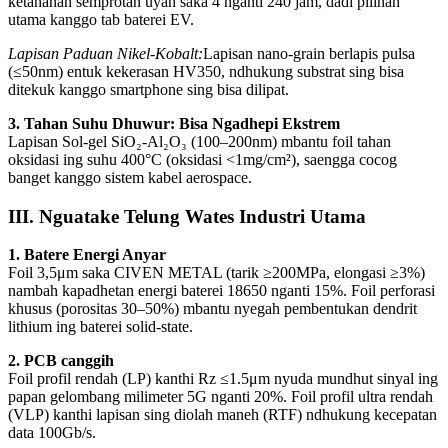
ketahanan semprotan uyah saka 4 nganti 240 jam, dadi pilihan
utama kanggo tab baterei EV.
Lapisan Paduan Nikel-Kobalt:
Lapisan nano-grain berlapis pulsa
(≤50nm) entuk kekerasan HV350, ndhukung substrat sing bisa
ditekuk kanggo smartphone sing bisa dilipat.
3. Tahan Suhu Dhuwur: Bisa Ngadhepi Ekstrem
Lapisan Sol-gel SiO₂-Al₂O₃ (100–200nm) mbantu foil tahan
oksidasi ing suhu 400°C (oksidasi <1mg/cm²), saengga cocog
banget kanggo sistem kabel aerospace.
III. Nguatake Telung Wates Industri Utama
1. Batere Energi Anyar
Foil 3,5μm saka CIVEN METAL (tarik ≥200MPa, elongasi ≥3%)
nambah kapadhetan energi baterei 18650 nganti 15%. Foil perforasi
khusus (porositas 30–50%) mbantu nyegah pembentukan dendrit
lithium ing baterei solid-state.
2. PCB canggih
Foil profil rendah (LP) kanthi Rz ≤1.5μm nyuda mundhut sinyal ing
papan gelombang milimeter 5G nganti 20%. Foil profil ultra rendah
(VLP) kanthi lapisan sing diolah maneh (RTF) ndhukung kecepatan
data 100Gb/s.