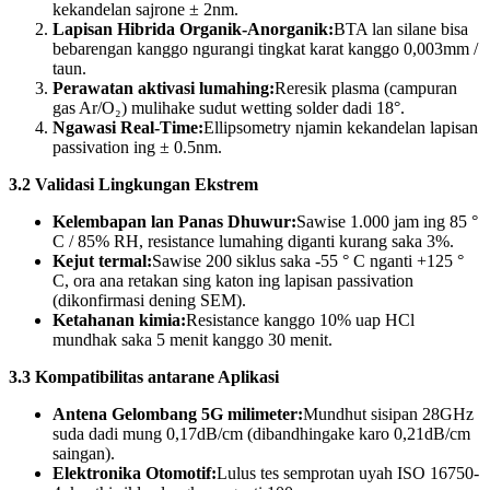
kekandelan sajrone ± 2nm.
Lapisan Hibrida Organik-Anorganik:
BTA lan silane bisa
bebarengan kanggo ngurangi tingkat karat kanggo 0,003mm /
taun.
Perawatan aktivasi lumahing:
Reresik plasma (campuran
gas Ar/O₂) mulihake sudut wetting solder dadi 18°.
Ngawasi Real-Time:
Ellipsometry njamin kekandelan lapisan
passivation ing ± 0.5nm.
3.2 Validasi Lingkungan Ekstrem
Kelembapan lan Panas Dhuwur:
Sawise 1.000 jam ing 85 °
C / 85% RH, resistance lumahing diganti kurang saka 3%.
Kejut termal:
Sawise 200 siklus saka -55 ° C nganti +125 °
C, ora ana retakan sing katon ing lapisan passivation
(dikonfirmasi dening SEM).
Ketahanan kimia:
Resistance kanggo 10% uap HCl
mundhak saka 5 menit kanggo 30 menit.
3.3 Kompatibilitas antarane Aplikasi
Antena Gelombang 5G milimeter:
Mundhut sisipan 28GHz
suda dadi mung 0,17dB/cm (dibandhingake karo 0,21dB/cm
saingan).
Elektronika Otomotif:
Lulus tes semprotan uyah ISO 16750-