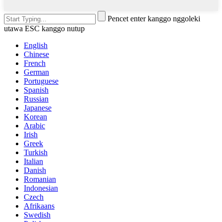
Pencet enter kanggo nggoleki
utawa ESC kanggo nutup
English
Chinese
French
German
Portuguese
Spanish
Russian
Japanese
Korean
Arabic
Irish
Greek
Turkish
Italian
Danish
Romanian
Indonesian
Czech
Afrikaans
Swedish