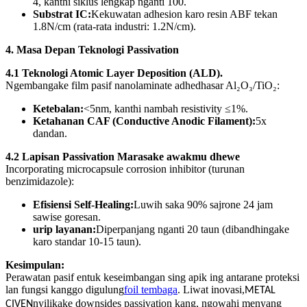
4, kanthi siklus lengkap nganti 100.
Substrat IC:
Kekuwatan adhesion karo resin ABF tekan
1.8N/cm (rata-rata industri: 1.2N/cm).
4. Masa Depan Teknologi Passivation
4.1 Teknologi Atomic Layer Deposition (ALD).
Ngembangake film pasif nanolaminate adhedhasar Al₂O₃/TiO₂:
Ketebalan:
<5nm, kanthi nambah resistivity ≤1%.
Ketahanan CAF (Conductive Anodic Filament):
5x
dandan.
4.2 Lapisan Passivation Marasake awakmu dhewe
Incorporating microcapsule corrosion inhibitor (turunan
benzimidazole):
Efisiensi Self-Healing:
Luwih saka 90% sajrone 24 jam
sawise goresan.
urip layanan:
Diperpanjang nganti 20 taun (dibandhingake
karo standar 10-15 taun).
Kesimpulan:
Perawatan pasif entuk keseimbangan sing apik ing antarane proteksi
lan fungsi kanggo digulung
foil tembaga
. Liwat inovasi,
METAL
nyilikake downsides passivation kang, ngowahi menyang
CIVEN