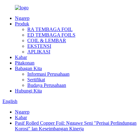
Ngarep
Produk
RA TEMBAGA FOIL
ED TEMBAGA FOILS
COIL & LEMBAR
EKSTENSI
APLIKASI
Kabar
Pitakonan
Babagan Kita
Informasi Perusahaan
Sertifikat
Budaya Perusahaan
Hubungi Kita
English
Ngarep
Kabar
Pasif Rolled Copper Foil: Nggawe Seni "Perisai Perlindungan
Korosi" lan Keseimbangan Kinerja