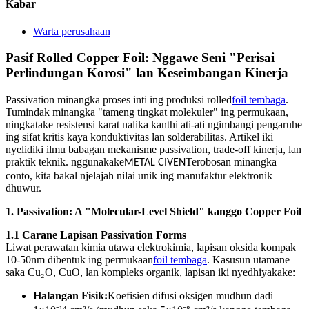
Kabar
Warta perusahaan
Pasif Rolled Copper Foil: Nggawe Seni "Perisai
Perlindungan Korosi" lan Keseimbangan Kinerja
Passivation minangka proses inti ing produksi rolled
foil tembaga
.
Tumindak minangka "tameng tingkat molekuler" ing permukaan,
ningkatake resistensi karat nalika kanthi ati-ati ngimbangi pengaruhe
ing sifat kritis kaya konduktivitas lan solderabilitas. Artikel iki
nyelidiki ilmu babagan mekanisme passivation, trade-off kinerja, lan
praktik teknik. nggunakake
Terobosan minangka
METAL CIVEN
conto, kita bakal njelajah nilai unik ing manufaktur elektronik
dhuwur.
1. Passivation: A "Molecular-Level Shield" kanggo Copper Foil
1.1 Carane Lapisan Passivation Forms
Liwat perawatan kimia utawa elektrokimia, lapisan oksida kompak
10-50nm dibentuk ing permukaan
foil tembaga
. Kasusun utamane
saka Cu₂O, CuO, lan kompleks organik, lapisan iki nyedhiyakake:
Halangan Fisik:
Koefisien difusi oksigen mudhun dadi