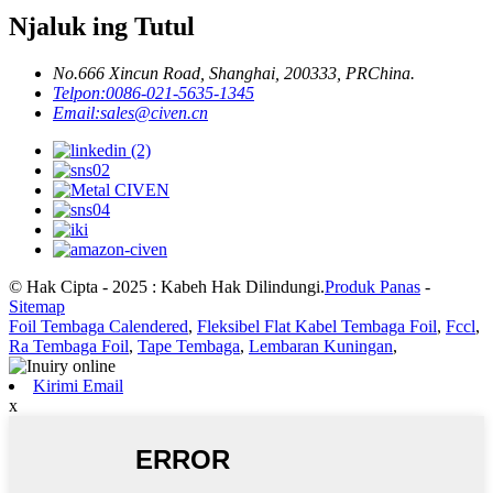
Njaluk ing Tutul
No.666 Xincun Road, Shanghai, 200333, PRChina.
Telpon:
0086-021-5635-1345
Email:
sales@civen.cn
© Hak Cipta - 2025 : Kabeh Hak Dilindungi.
Produk Panas
-
Sitemap
Foil Tembaga Calendered
,
Fleksibel Flat Kabel Tembaga Foil
,
Fccl
,
Ra Tembaga Foil
,
Tape Tembaga
,
Lembaran Kuningan
,
Kirimi Email
x