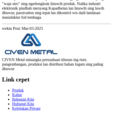
"waja siro" sing ngedongkrak linuwih produk. Nalika industri
elektronik pindhah menyang Kapadhetan lan linuwih sing luwih
dhuwur, passivation sing tepat lan dikontrol wis dadi landasan
manufaktur foil tembaga.
wektu Post: Mar-03-2025
CIVEN Metal minangka perusahaan khusus ing riset,
pangembangan, produksi lan distribusi bahan logam sing paling
dhuwur
Link cepet
Produk
Kabar
Babagan Kita
Hubungi Kita
Kebijakan Privasi