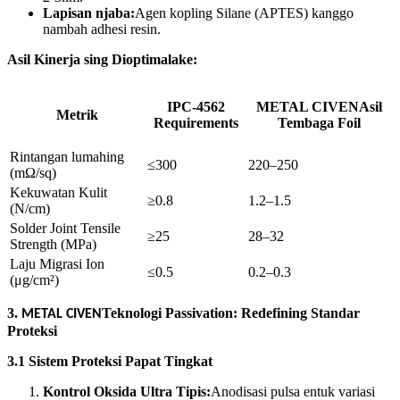
Lapisan njaba:
Agen kopling Silane (APTES) kanggo
nambah adhesi resin.
Asil Kinerja sing Dioptimalake:
IPC-4562
METAL CIVEN
Asil
Metrik
Requirements
Tembaga Foil
Rintangan lumahing
≤300
220–250
(mΩ/sq)
Kekuwatan Kulit
≥0.8
1.2–1.5
(N/cm)
Solder Joint Tensile
≥25
28–32
Strength (MPa)
Laju Migrasi Ion
≤0.5
0.2–0.3
(μg/cm²)
3.
Teknologi Passivation: Redefining Standar
METAL CIVEN
Proteksi
3.1 Sistem Proteksi Papat Tingkat
Kontrol Oksida Ultra Tipis:
Anodisasi pulsa entuk variasi