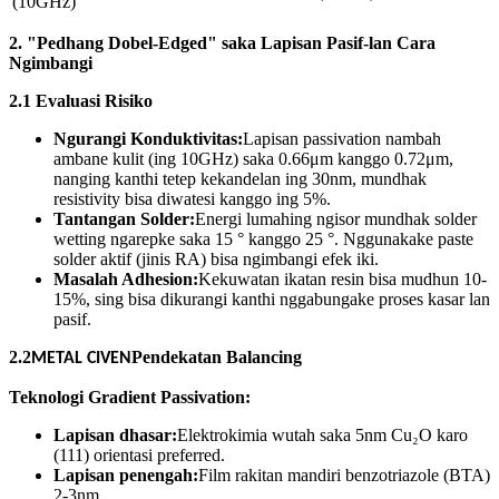
(10GHz)
2. "Pedhang Dobel-Edged" saka Lapisan Pasif-lan Cara
Ngimbangi
2.1 Evaluasi Risiko
Ngurangi Konduktivitas:
Lapisan passivation nambah
ambane kulit (ing 10GHz) saka 0.66μm kanggo 0.72μm,
nanging kanthi tetep kekandelan ing 30nm, mundhak
resistivity bisa diwatesi kanggo ing 5%.
Tantangan Solder:
Energi lumahing ngisor mundhak solder
wetting ngarepke saka 15 ° kanggo 25 °. Nggunakake paste
solder aktif (jinis RA) bisa ngimbangi efek iki.
Masalah Adhesion:
Kekuwatan ikatan resin bisa mudhun 10-
15%, sing bisa dikurangi kanthi nggabungake proses kasar lan
pasif.
2.2
Pendekatan Balancing
METAL CIVEN
Teknologi Gradient Passivation:
Lapisan dhasar:
Elektrokimia wutah saka 5nm Cu₂O karo
(111) orientasi preferred.
Lapisan penengah:
Film rakitan mandiri benzotriazole (BTA)
2-3nm.