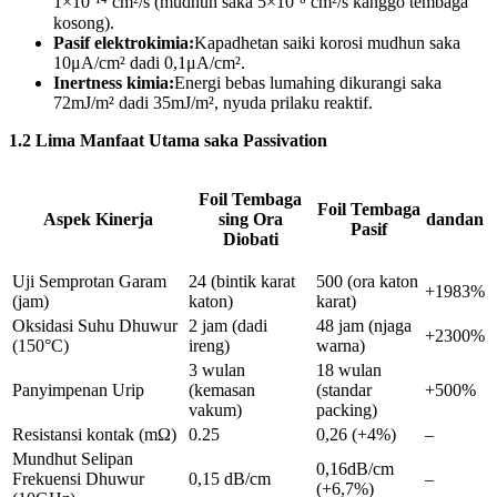
1×10⁻¹⁴ cm²/s (mudhun saka 5×10⁻⁸ cm²/s kanggo tembaga
kosong).
Pasif elektrokimia:
Kapadhetan saiki korosi mudhun saka
10μA/cm² dadi 0,1μA/cm².
Inertness kimia:
Energi bebas lumahing dikurangi saka
72mJ/m² dadi 35mJ/m², nyuda prilaku reaktif.
1.2 Lima Manfaat Utama saka Passivation
Foil Tembaga
Foil Tembaga
Aspek Kinerja
sing Ora
dandan
Pasif
Diobati
Uji Semprotan Garam
24 (bintik karat
500 (ora katon
+1983%
(jam)
katon)
karat)
Oksidasi Suhu Dhuwur
2 jam (dadi
48 jam (njaga
+2300%
(150°C)
ireng)
warna)
3 wulan
18 wulan
Panyimpenan Urip
(kemasan
(standar
+500%
vakum)
packing)
Resistansi kontak (mΩ)
0.25
0,26 (+4%)
–
Mundhut Selipan
0,16dB/cm
Frekuensi Dhuwur
0,15 dB/cm
–
(+6,7%)