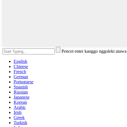
Pencet enter kanggo nggoleki utaw
English
Chinese
French
German
Portuguese
Spanish
Russian
Japanese
Korean
Arabic
Irish
Greek
Turkish