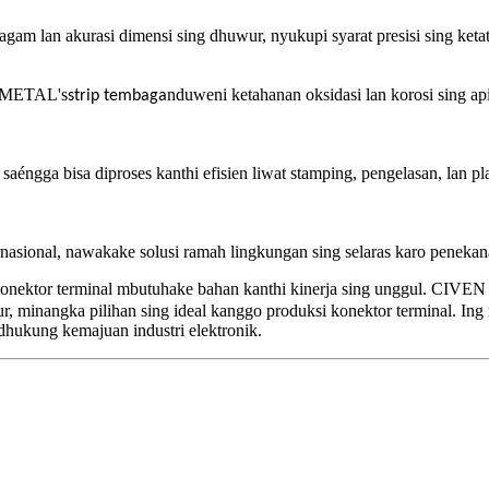
lan akurasi dimensi sing dhuwur, nyukupi syarat presisi sing ketat 
N METAL's
nduweni ketahanan oksidasi lan korosi sing 
strip tembaga
, saéngga bisa diproses kanthi efisien liwat stamping, pengelasan, lan p
ional, nawakake solusi ramah lingkungan sing selaras karo penekan
, konektor terminal mbutuhake bahan kanthi kinerja sing unggul. CIV
, minangka pilihan sing ideal kanggo produksi konektor terminal. I
dhukung kemajuan industri elektronik.