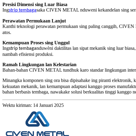
Presisi Dimensi sing Luar Biasa
Ing
saka CIVEN METAL nduweni kekandelan sing seragam 
strip tembaga
Perawatan Permukaan Lanjut
Kanthi teknologi perawatan permukaan sing paling canggih, CIVE
atos.
Kemampuan Proses sing Unggul
Ing
nduwèni daktilitas lan sipat mekanik sing luar biasa
strip tembaga
nambah efisiensi produksi.
Ramah Lingkungan lan Kelestarian
Bahan-bahan CIVEN METAL tundhuk karo standar lingkungan internas
Minangka komponen sing ora bisa dipisahake ing piranti elektronik
kekuatan mekanik, lan kemampuan adaptasi kanggo proses manufaktur
bahan berbasis tembaga, nawakake solusi berkualitas tinggi kanggo n
Wektu kiriman: 14 Januari 2025