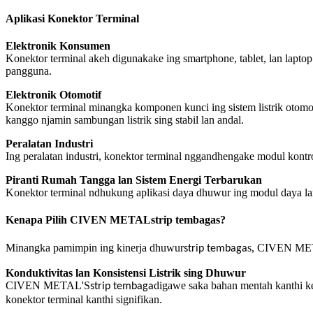
Aplikasi Konektor Terminal
Elektronik Konsumen
Konektor terminal akeh digunakake ing smartphone, tablet, lan lapto
pangguna.
Elektronik Otomotif
Konektor terminal minangka komponen kunci ing sistem listrik otomo
kanggo njamin sambungan listrik sing stabil lan andal.
Peralatan Industri
Ing peralatan industri, konektor terminal nggandhengake modul kontrol,
Piranti Rumah Tangga lan Sistem Energi Terbarukan
Konektor terminal ndhukung aplikasi daya dhuwur ing modul daya lan k
Kenapa Pilih CIVEN METAL
strip tembaga
s?
Minangka pamimpin ing kinerja dhuwur
s, CIVEN META
strip tembaga
Konduktivitas lan Konsistensi Listrik sing Dhuwur
CIVEN METAL'S
digawe saka bahan mentah kanthi kemu
strip tembaga
konektor terminal kanthi signifikan.