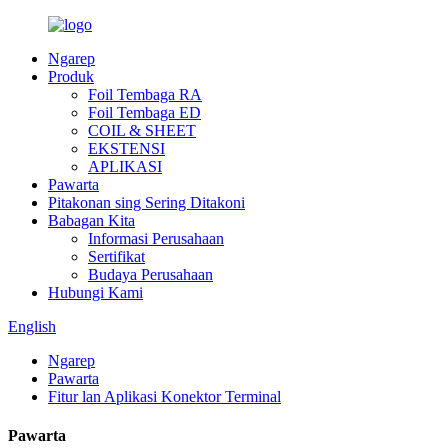
Ngarep
Produk
Foil Tembaga RA
Foil Tembaga ED
COIL & SHEET
EKSTENSI
APLIKASI
Pawarta
Pitakonan sing Sering Ditakoni
Babagan Kita
Informasi Perusahaan
Sertifikat
Budaya Perusahaan
Hubungi Kami
English
Ngarep
Pawarta
Fitur lan Aplikasi Konektor Terminal
Pawarta