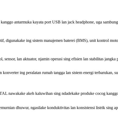
p kanggo antarmuka kayata port USB lan jack headphone, uga sambungan 
tif, digunakake ing sistem manajemen baterei (BMS), unit kontrol mot
 sensor, lan aktuator, njamin operasi sing efisien lan stabilitas jangka 
onverter ing peralatan rumah tangga lan sistem energi terbarukan, sup
L nawakake akeh kaluwihan sing ndadekake produke cocog kanggo m
rnian dhuwur, ngasilake konduktivitas lan konsistensi listrik sing apik 