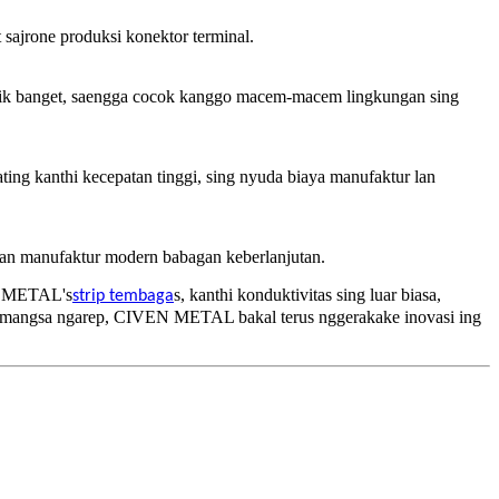
sajrone produksi konektor terminal.
apik banget, saengga cocok kanggo macem-macem lingkungan sing
lating kanthi kecepatan tinggi, sing nyuda biaya manufaktur lan
an manufaktur modern babagan keberlanjutan.
EN METAL's
s, kanthi konduktivitas sing luar biasa,
strip tembaga
ng mangsa ngarep, CIVEN METAL bakal terus nggerakake inovasi ing