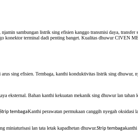
jamin sambungan listrik sing efisien kanggo transmisi daya, transfer s
anggo konektor terminal dadi penting banget. Kualitas dhuwur CIVEN
rus sing efisien. Tembaga, kanthi konduktivitas listrik sing dhuwur, n
ya eksternal. Bahan kanthi kekuatan mekanik sing dhuwur lan tahan lela
Kanthi perawatan permukaan canggih nyegah oksidasi la
Strip tembaga
 miniaturisasi lan tata letak kapadhetan dhuwur.
kanthi
Strip tembaga