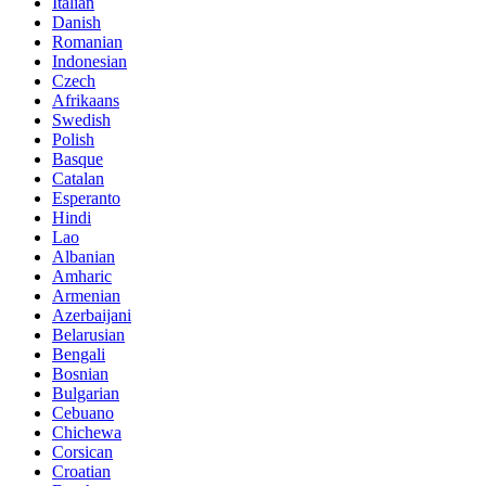
Italian
Danish
Romanian
Indonesian
Czech
Afrikaans
Swedish
Polish
Basque
Catalan
Esperanto
Hindi
Lao
Albanian
Amharic
Armenian
Azerbaijani
Belarusian
Bengali
Bosnian
Bulgarian
Cebuano
Chichewa
Corsican
Croatian