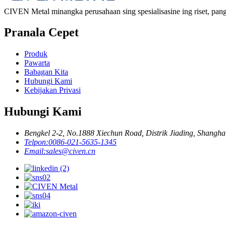
CIVEN Metal minangka perusahaan sing spesialisasine ing riset, pang
Pranala Cepet
Produk
Pawarta
Babagan Kita
Hubungi Kami
Kebijakan Privasi
Hubungi Kami
Bengkel 2-2, No.1888 Xiechun Road, Distrik Jiading, Shangh
Telpon:
0086-021-5635-1345
Email:
sales@civen.cn