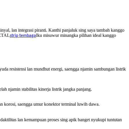
inyal, lan integrasi piranti. Kanthi panjaluk sing saya tambah kanggo
 METAL
Iku misuwur minangka pilihan ideal kanggo
strip tembaga
yuda resistensi lan mundhut energi, saengga njamin sambungan listrik
h njamin stabilitas kinerja listrik jangka panjang.
n korosi, saengga umur konektor terminal luwih dawa.
 daktilitas lan kemampuan proses sing apik banget nyukupi tuntutan